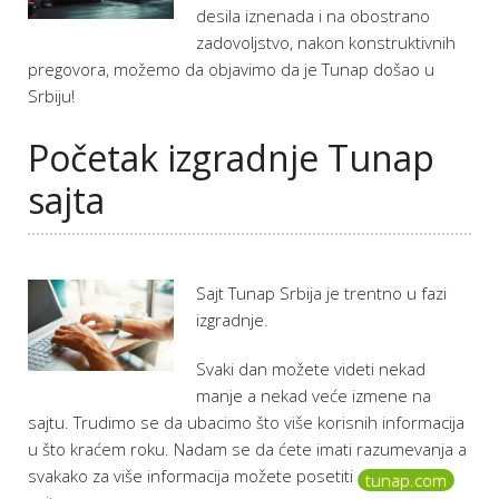
desila iznenada i na obostrano
zadovoljstvo, nakon konstruktivnih
pregovora, možemo da objavimo da je Tunap došao u
Srbiju!
Početak izgradnje Tunap
sajta
Sajt Tunap Srbija je trentno u fazi
izgradnje.
Svaki dan možete videti nekad
manje a nekad veće izmene na
sajtu. Trudimo se da ubacimo što više korisnih informacija
u što kraćem roku. Nadam se da ćete imati razumevanja a
svakako za više informacija možete posetiti
tunap.com