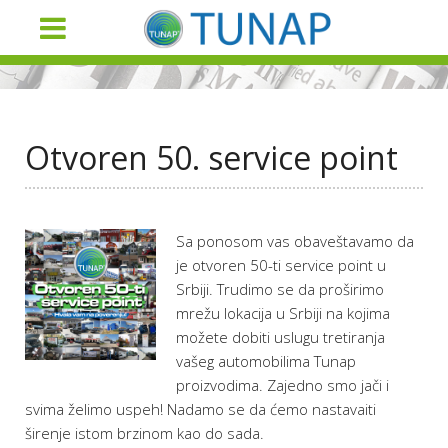
Otvoren 50. service point
Sa ponosom vas obaveštavamo da
je otvoren 50-ti service point u
Srbiji. Trudimo se da proširimo
mrežu lokacija u Srbiji na kojima
možete dobiti uslugu tretiranja
vašeg automobilima Tunap
proizvodima. Zajedno smo jači i
svima želimo uspeh! Nadamo se da ćemo nastavaiti
širenje istom brzinom kao do sada.