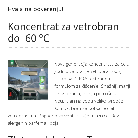
Hvala na poverenju!
Koncentrat za vetrobran
do -60 °C
Nova generacija koncentrata za celu
godinu za pranje vetrobranskog
stakla sa DEKRA testiranom
formulom za čišcenje. Snažniji, manji
ciklus pranja, manja potrošnja.
Neutralan na vodu velike tvrdoće.
Kompatibilan sa polikarbonatnim
vetrobranima. Pogodno za ventilirajuće mlaznice. Bez
alergenih parfema i boja.