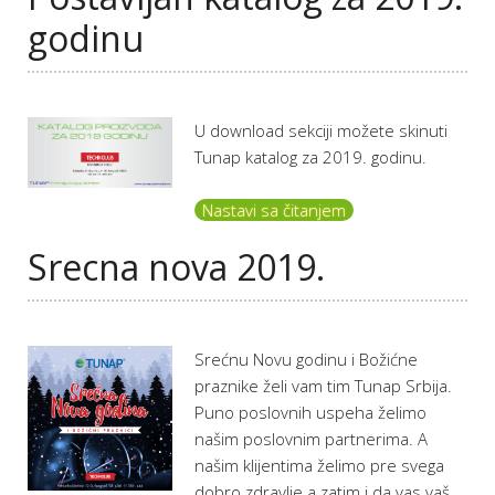
godinu
U download sekciji možete skinuti
Tunap katalog za 2019. godinu.
Nastavi sa čitanjem
Srecna nova 2019.
Srećnu Novu godinu i Božićne
praznike želi vam tim Tunap Srbija.
Puno poslovnih uspeha želimo
našim poslovnim partnerima. A
našim klijentima želimo pre svega
dobro zdravlje a zatim i da vas vaš