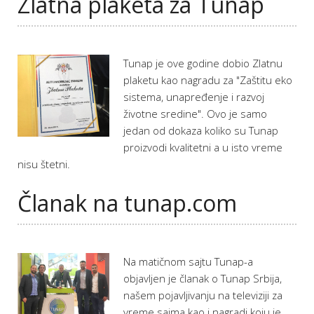
Zlatna plaketa za Tunap
Tunap je ove godine dobio Zlatnu
plaketu kao nagradu za "Zaštitu eko
sistema, unapređenje i razvoj
životne sredine". Ovo je samo
jedan od dokaza koliko su Tunap
proizvodi kvalitetni a u isto vreme
nisu štetni.
Članak na tunap.com
Na matičnom sajtu Tunap-a
objavljen je članak o Tunap Srbija,
našem pojavljivanju na televiziji za
vreme sajma kao i nagradi koju je