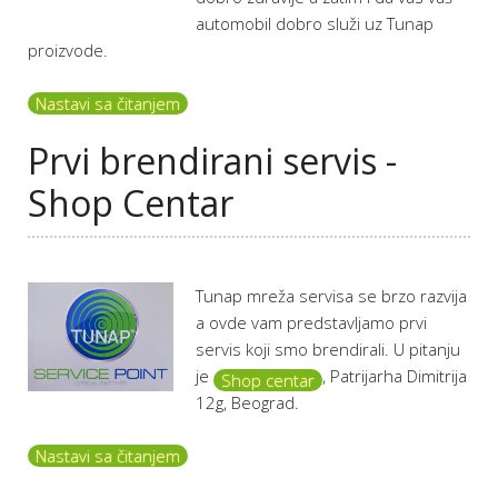
automobil dobro služi uz Tunap
proizvode.
Nastavi sa čitanjem
Prvi brendirani servis -
Shop Centar
Tunap mreža servisa se brzo razvija
a ovde vam predstavljamo prvi
servis koji smo brendirali. U pitanju
je
, Patrijarha Dimitrija
Shop centar
12g, Beograd.
Nastavi sa čitanjem