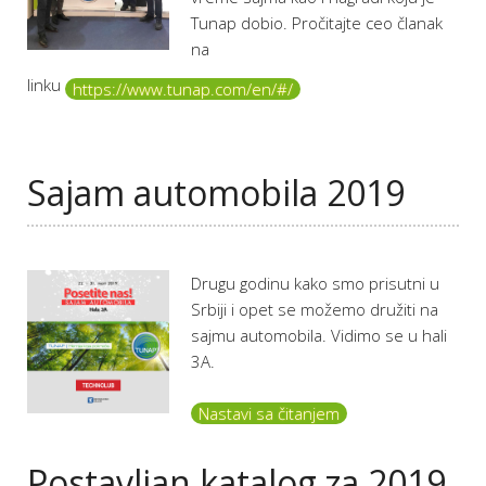
Tunap dobio. Pročitajte ceo članak
na
linku
https://www.tunap.com/en/#/
Sajam automobila 2019
Drugu godinu kako smo prisutni u
Srbiji i opet se možemo družiti na
sajmu automobila. Vidimo se u hali
3A.
Nastavi sa čitanjem
Postavljan katalog za 2019.